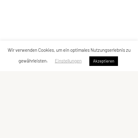
Wir verwenden Cookies, um ein optimales Nutzungserlebnis zu
gewährleisten.
Einstellungen
Akzeptieren
Towerrunning Austria
Österreichische Treppenlauf UNION
Efeuweg 20a, 1220 Wien