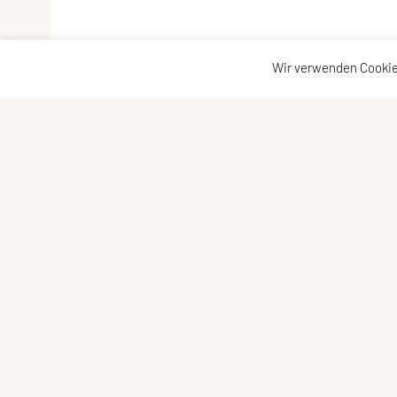
Wir verwenden Cookie
Towerrunning Austria
Kontak
Österreichische Treppenlauf UNION
Kontak
Efeuweg 20a, 1220 Wien
Vorsta
E-Mail:
info@towerrunning-austria.at
ZVR-Zahl: 163960466