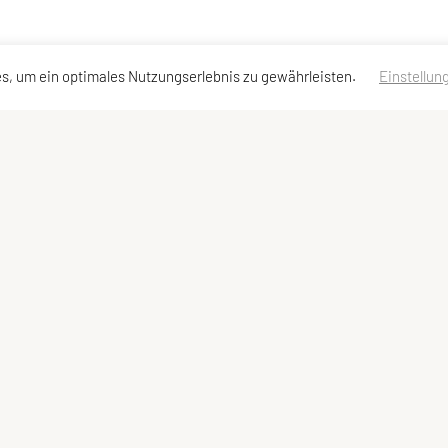
s, um ein optimales Nutzungserlebnis zu gewährleisten.
Einstellun
tadressen
Schnellzugriff
Meta
t
Wettkampfkalender
Impressum
nd
Trainings und Veranstaltungen
Datenschutzer