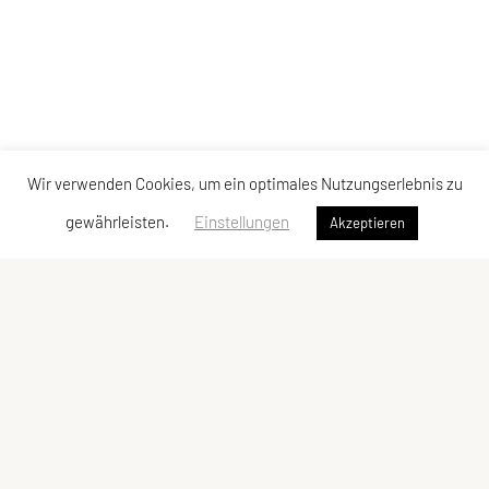
Wir verwenden Cookies, um ein optimales Nutzungserlebnis zu
gewährleisten.
Einstellungen
Akzeptieren
Towerrunning Austria
Österreichische Treppenlauf UNION
Efeuweg 20a, 1220 Wien
E-Mail:
info@towerrunning-austria.at
ZVR-Zahl: 163960466