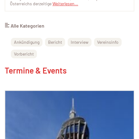
Österreichs derzeitige
Weiterlesen...
Alle Kategorien
Ankündigung
Bericht
Interview
Vereinsinfo
Vorbericht
Termine & Events