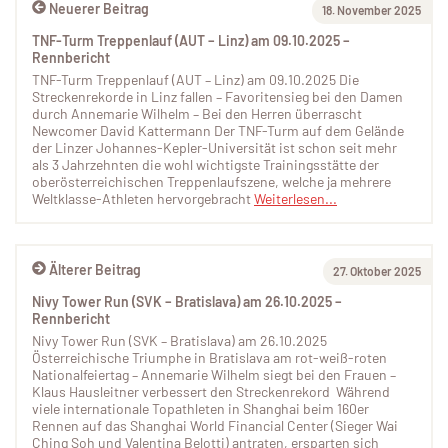
Neuerer Beitrag
18. November 2025
TNF-Turm Treppenlauf (AUT – Linz) am 09.10.2025 –
Rennbericht
TNF-Turm Treppenlauf (AUT – Linz) am 09.10.2025 Die
Streckenrekorde in Linz fallen – Favoritensieg bei den Damen
durch Annemarie Wilhelm – Bei den Herren überrascht
Newcomer David Kattermann Der TNF-Turm auf dem Gelände
der Linzer Johannes-Kepler-Universität ist schon seit mehr
als 3 Jahrzehnten die wohl wichtigste Trainingsstätte der
oberösterreichischen Treppenlaufszene, welche ja mehrere
Weltklasse-Athleten hervorgebracht
Weiterlesen...
Älterer Beitrag
27. Oktober 2025
Nivy Tower Run (SVK – Bratislava) am 26.10.2025 –
Rennbericht
Nivy Tower Run (SVK – Bratislava) am 26.10.2025
Österreichische Triumphe in Bratislava am rot-weiß-roten
Nationalfeiertag – Annemarie Wilhelm siegt bei den Frauen –
Klaus Hausleitner verbessert den Streckenrekord Während
viele internationale Topathleten in Shanghai beim 160er
Rennen auf das Shanghai World Financial Center (Sieger Wai
Ching Soh und Valentina Belotti) antraten, ersparten sich