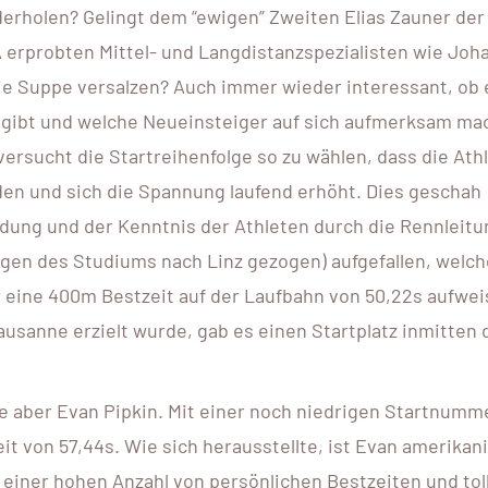
derholen? Gelingt dem “ewigen” Zweiten Elias Zauner de
 erprobten Mittel- und Langdistanzspezialisten wie Joh
ie Suppe versalzen? Auch immer wieder interessant, ob
 gibt und welche Neueinsteiger auf sich aufmerksam m
ersucht die Startreihenfolge so zu wählen, dass die Ath
n und sich die Spannung laufend erhöht. Dies geschah
dung und der Kenntnis der Athleten durch die Rennleitu
egen des Studiums nach Linz gezogen) aufgefallen, welch
r eine 400m Bestzeit auf der Laufbahn von 50,22s aufwe
usanne erzielt wurde, gab es einen Startplatz inmitten 
e aber Evan Pipkin. Mit einer noch niedrigen Startnumm
it von 57,44s. Wie sich herausstellte, ist Evan amerikan
z einer hohen Anzahl von persönlichen Bestzeiten und tol