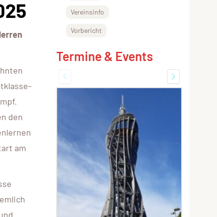
025
Vereinsinfo
Vorbericht
Herren
Termine & Events
ehnten
tklasse-
ampf.
en den
enlernen
tart am
sse
iemlich
 und