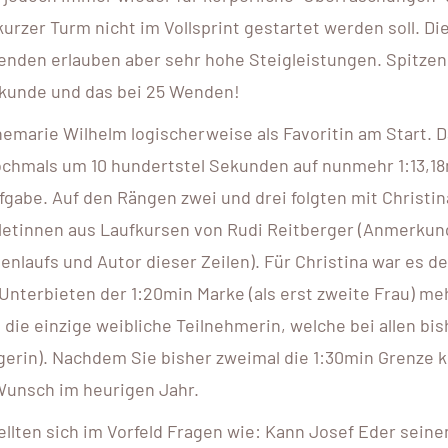
kurzer Turm nicht im Vollsprint gestartet werden soll. Di
enden erlauben aber sehr hohe Steigleistungen. Spitzen
ekunde und das bei 25 Wenden!
marie Wilhelm logischerweise als Favoritin am Start. D
chmals um 10 hundertstel Sekunden auf nunmehr 1:13,1
gabe. Auf den Rängen zwei und drei folgten mit Christin
thletinnen aus Laufkursen von Rudi Reitberger (Anmerkung
nlaufs und Autor dieser Zeilen). Für Christina war es de
terbieten der 1:20min Marke (als erst zweite Frau) meh
die einzige weibliche Teilnehmerin, welche bei allen bi
gerin). Nachdem Sie bisher zweimal die 1:30min Grenze 
 Wunsch im heurigen Jahr.
lten sich im Vorfeld Fragen wie: Kann Josef Eder seine