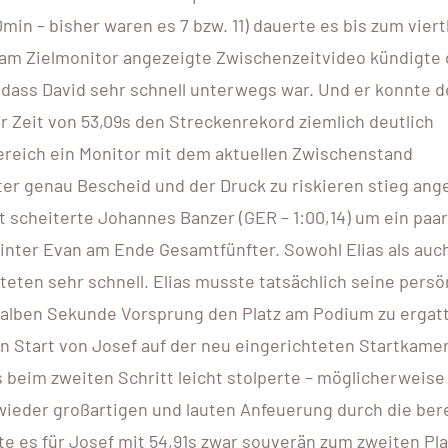
0min – bisher waren es 7 bzw. 11) dauerte es bis zum viert
ve am Zielmonitor angezeigte Zwischenzeitvideo kündigte
dass David sehr schnell unterwegs war. Und er konnte 
er Zeit von 53,09s den Streckenrekord ziemlich deutlich
ereich ein Monitor mit dem aktuellen Zwischenstand
rter genau Bescheid und der Druck zu riskieren stieg ang
 scheiterte Johannes Banzer (GER – 1:00,14) um ein paar
nter Evan am Ende Gesamtfünfter. Sowohl Elias als auc
teten sehr schnell. Elias musste tatsächlich seine persö
halben Sekunde Vorsprung den Platz am Podium zu ergat
den Start von Josef auf der neu eingerichteten Startkame
 beim zweiten Schritt leicht stolperte – möglicherweise
wieder großartigen und lauten Anfeuerung durch die ber
te es für Josef mit 54,91s zwar souverän zum zweiten Pla