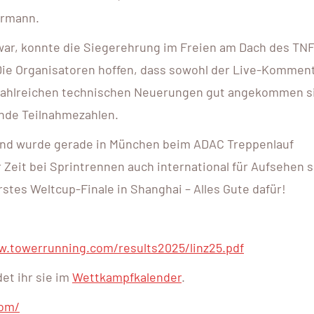
ermann.
 war, konnte die Siegerehrung im Freien am Dach des TN
e Organisatoren hoffen, dass sowohl der Live-Kommen
e zahlreichen technischen Neuerungen gut angekommen s
ende Teilnahmezahlen.
d und wurde gerade in München beim ADAC Treppenlauf
 Zeit bei Sprintrennen auch international für Aufsehen s
stes Weltcup-Finale in Shanghai – Alles Gute dafür!
w.towerrunning.com/results2025/linz25.pdf
et ihr sie im
Wettkampfkalender
.
com/