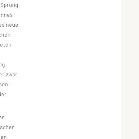
r Sprung
annes
 es neue
achen
leten
ng.
er zwar
isen
der
er
ischer
len