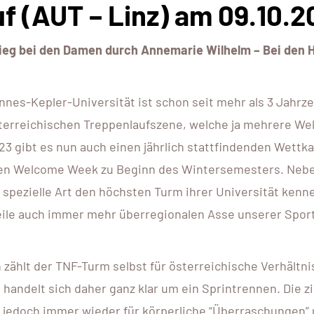
 (AUT – Linz) am 09.10.2
nsieg bei den Damen durch Annemarie Wilhelm – Bei den 
nes-Kepler-Universität ist schon seit mehr als 3 Jahrz
sterreichischen Treppenlaufszene, welche ja mehrere Wel
23 gibt es nun auch einen jährlich stattfindenden Wettk
nten Welcome Week zu Beginn des Wintersemesters. Neb
 spezielle Art den höchsten Turm ihrer Universität kenn
weile auch immer mehr überregionalen Asse unserer Spor
zählt der TNF-Turm selbst für österreichische Verhältni
 handelt sich daher ganz klar um ein Sprintrennen. Die z
n jedoch immer wieder für körperliche “Überraschungen”