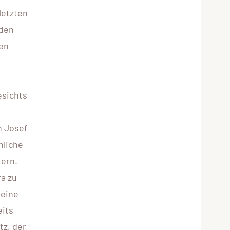
letzten
 den
den
esichts
h Josef
nliche
tern.
ra zu
 eine
eits
tz, der