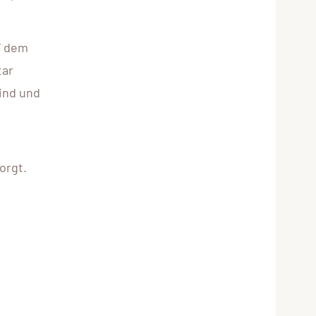
F dem
tar
ind und
orgt.